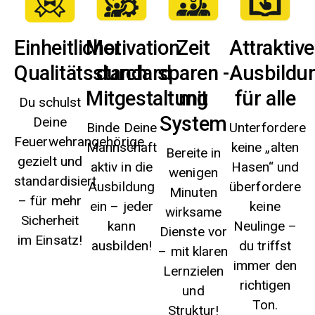
Einheitlicher
Motivation
Zeit
Attraktive
Qualitätsstandard
durch
sparen -
Ausbildu
Mitgestaltung
mit
für alle
Du schulst
System
Deine
Binde Deine
Unterfordere
Feuerwehrangehörige
Mannschaft
keine „alten
Bereite in
gezielt und
aktiv in die
Hasen“ und
wenigen
standardisiert
Ausbildung
überfordere
Minuten
– für mehr
ein – jeder
keine
wirksame
Sicherheit
kann
Neulinge –
Dienste vor
im Einsatz!
ausbilden!
du triffst
– mit klaren
immer den
Lernzielen
richtigen
und
Ton.
Struktur!