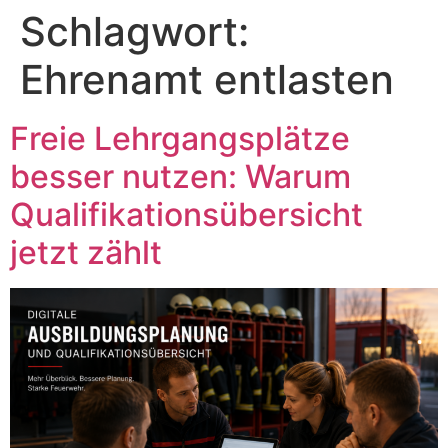
Inhalt
Schlagwort:
springen
Ehrenamt entlasten
Freie Lehrgangsplätze
besser nutzen: Warum
Qualifikationsübersicht
jetzt zählt